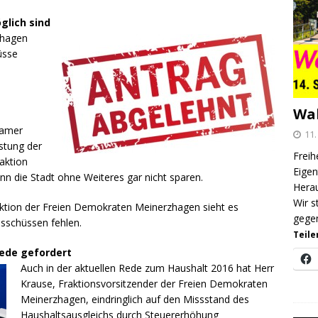
glich sind
zhagen
üsse
Wa
samer
11.
stung der
Freih
aktion
Eigen
ann die Stadt ohne Weiteres gar nicht sparen.
Herau
Wir s
aktion der Freien Demokraten Meinerzhagen sieht es
gegen
sschüssen fehlen.
Teile
rede gefordert
Auch in der aktuellen Rede zum Haushalt 2016 hat Herr
Krause, Fraktionsvorsitzender der Freien Demokraten
Meinerzhagen, eindringlich auf den Missstand des
Haushaltsausgleichs durch Steuererhöhung