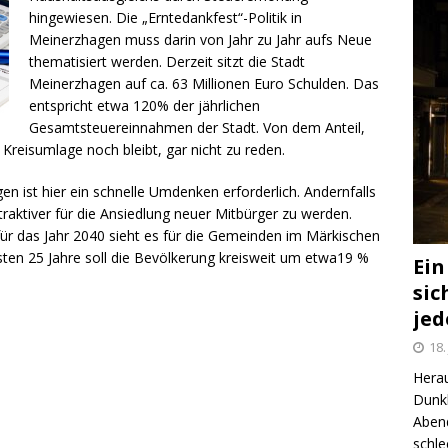
hingewiesen. Die „Erntedankfest“-Politik in
Meinerzhagen muss darin von Jahr zu Jahr aufs Neue
thematisiert werden. Derzeit sitzt die Stadt
Meinerzhagen auf ca. 63 Millionen Euro Schulden. Das
entspricht etwa 120% der jährlichen
Gesamtsteuereinnahmen der Stadt. Von dem Anteil,
 Kreisumlage noch bleibt, gar nicht zu reden.
 ist hier ein schnelle Umdenken erforderlich. Andernfalls
raktiver für die Ansiedlung neuer Mitbürger zu werden.
 das Jahr 2040 sieht es für die Gemeinden im Märkischen
sten 25 Jahre soll die Bevölkerung kreisweit um etwa19 %
Ein
sic
jed
18.
Hera
Dunkl
Abend
schle