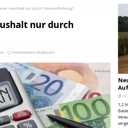
rogramm 2025
ALLGEMEIN
ener Haushalt nur durch Steuererhöhung?
er Kreis, in dem sich alle sicher fühlen – zu jeder Zeit, an jedem
ushalt nur durch
der Papierflut – Kai Krause will den Märkischen Kreis digitaler
ge für Auftragsvergaben: Ja bitte.
FINANZEN
ion
Kommentare deaktiviert
Neu
Auf
27.
1,2 M
Baule
Verwa
verge