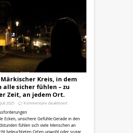
 Märkischer Kreis, in dem
h alle sicher fühlen – zu
er Zeit, an jedem Ort.
 Juli 2025
Kommentare deaktiviert
usforderungen
e Ecken, unsichere Gefühle:Gerade in den
stunden fühlen sich viele Menschen an
cht beleuchteten Orten unwohl oder sogar