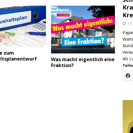
Kra
Kre
17.
Papie
Warte
Bürok
Verwa
e zum
ltsplanentwurf
Als L
Was macht eigentlich eine
Fraktion?
Teile