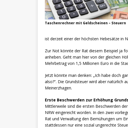
o
p
k
Taschenrechner mit Geldscheinen – Steuern
ist derzeit einer der höchsten Hebesätze in 
Zur Not könnte der Rat diesem Beispiel ja f
anheben. Geht man hier von der gleichen Hö
Mehrbetrag von 1,5 Millionen Euro in die Sta
Jetzt könnte man denken: „Ich habe doch gar
also?“. Die Grundsteuer wird aber natürlich a
Meinerzhagen.
Erste Beschwerden zur Erhöhung Grund
Mittlerweile sind die ersten Beschwerden d
NRW eingereicht worden. In den zwei vorli
Rat und Verwaltung den Bemühungen um Ei
stattdessen nur eine sozial ungerechte Ste