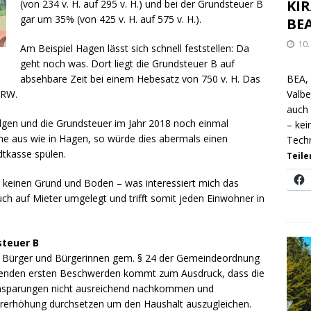
KIR
(von 234 v. H. auf 295 v. H.) und bei der Grundsteuer B
gar um 35% (von 425 v. H. auf 575 v. H.).
BE
10
Am Beispiel Hagen lässt sich schnell feststellen: Da
geht noch was. Dort liegt die Grundsteuer B auf
absehbare Zeit bei einem Hebesatz von 750 v. H. Das
BEA,
NRW.
Valbe
auch 
olgen und die Grundsteuer im Jahr 2018 noch einmal
– kei
he aus wie in Hagen, so würde dies abermals einen
Techn
dtkasse spülen.
Teile
 keinen Grund und Boden – was interessiert mich das
uch auf Mieter umgelegt und trifft somit jeden Einwohner in
steuer B
er Bürger und Bürgerinnen gem. § 24 der Gemeindeordnung
egenden ersten Beschwerden kommt zum Ausdruck, dass die
nsparungen nicht ausreichend nachkommen und
uererhöhung durchsetzen um den Haushalt auszugleichen.