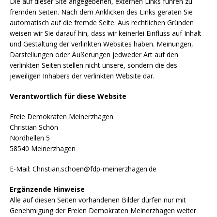
Die auf dieser Site angegebenen, externen Links führen zu
e
te
ts
t
n
fremden Seiten. Nach dem Anklicken des Links geraten Sie
automatisch auf die fremde Seite. Aus rechtlichen Gründen
b
r
A
weisen wir Sie darauf hin, dass wir keinerlei Einfluss auf Inhalt
o
p
und Gestaltung der verlinkten Websites haben. Meinungen,
Darstellungen oder Äußerungen jedweder Art auf den
o
p
verlinkten Seiten stellen nicht unsere, sondern die des
k
jeweiligen Inhabers der verlinkten Website dar.
Verantwortlich für diese Website
Freie Demokraten Meinerzhagen
Christian Schön
Nordhellen 5
58540 Meinerzhagen
E-Mail: Christian.schoen@fdp-meinerzhagen.de
Ergänzende Hinweise
Alle auf diesen Seiten vorhandenen Bilder dürfen nur mit
Genehmigung der Freien Demokraten Meinerzhagen weiter