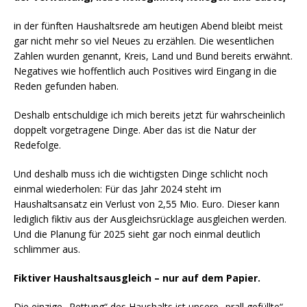
o
p
o
p
in der fünften Haushaltsrede am heutigen Abend bleibt meist
k
gar nicht mehr so viel Neues zu erzählen. Die wesentlichen
Zahlen wurden genannt, Kreis, Land und Bund bereits erwähnt.
Negatives wie hoffentlich auch Positives wird Eingang in die
Reden gefunden haben.
Deshalb entschuldige ich mich bereits jetzt für wahrscheinlich
doppelt vorgetragene Dinge. Aber das ist die Natur der
Redefolge.
Und deshalb muss ich die wichtigsten Dinge schlicht noch
einmal wiederholen: Für das Jahr 2024 steht im
Haushaltsansatz ein Verlust von 2,55 Mio. Euro. Dieser kann
lediglich fiktiv aus der Ausgleichsrücklage ausgleichen werden.
Und die Planung für 2025 sieht gar noch einmal deutlich
schlimmer aus.
Fiktiver Haushaltsausgleich – nur auf dem Papier.
Die einzige „Rettung“ des Haushalts ist unsere „prall gefüllte“