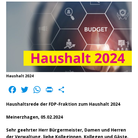
Haushalt 2024
F
T
W
P
T
a
w
h
ri
ei
Haushaltsrede der FDP-Fraktion zum Haushalt 2024
c
it
a
n
le
e
te
ts
t
n
Meinerzhagen, 05.02.2024
b
r
A
Sehr geehrter Herr Bürgermeister, Damen und Herren
der Verwaltung, liebe Kolleginnen, Kollegen und Gäste,