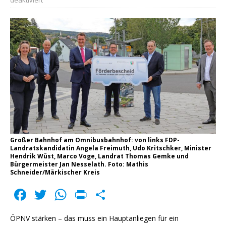
Großer Bahnhof am Omnibusbahnhof: von links FDP-
Landratskandidatin Angela Freimuth, Udo Kritschker, Minister
Hendrik Wüst, Marco Voge, Landrat Thomas Gemke und
Bürgermeister Jan Nesselath. Foto: Mathis
Schneider/Märkischer Kreis
F
T
W
P
T
a
w
h
ri
ei
ÖPNV stärken – das muss ein Hauptanliegen für ein