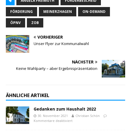
ANGELA FREIMUTH
FÖRDERBESCHEID
FÖRDERUNG
MEINERZHAGEN
ON-DEMAND
ÖPNV
ZOB
VORHERIGER
Unser Flyer zur Kommunalwahl
NÄCHSTER
Keine Wahlparty – aber Ergebnispräsentation
ÄHNLICHE ARTIKEL
Gedanken zum Haushalt 2022
30. November 2021
Christian Schön
Kommentare deaktiviert