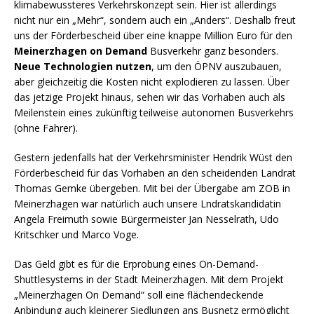
c
it
a
n
le
klimabewussteres Verkehrskonzept sein. Hier ist allerdings
e
te
ts
t
n
nicht nur ein „Mehr“, sondern auch ein „Anders“. Deshalb freut
uns der Förderbescheid über eine knappe Million Euro für den
b
r
A
Meinerzhagen on Demand
Busverkehr ganz besonders.
o
p
Neue Technologien nutzen
, um den ÖPNV auszubauen,
aber gleichzeitig die Kosten nicht explodieren zu lassen. Über
o
p
das jetzige Projekt hinaus, sehen wir das Vorhaben auch als
k
Meilenstein eines zukünftig teilweise autonomen Busverkehrs
(ohne Fahrer).
Gestern jedenfalls hat der Verkehrsminister Hendrik Wüst den
Förderbescheid für das Vorhaben an den scheidenden Landrat
Thomas Gemke übergeben. Mit bei der Übergabe am ZOB in
Meinerzhagen war natürlich auch unsere Lndratskandidatin
Angela Freimuth sowie Bürgermeister Jan Nesselrath, Udo
Kritschker und Marco Voge.
Das Geld gibt es für die Erprobung eines On-Demand-
Shuttlesystems in der Stadt Meinerzhagen. Mit dem Projekt
„Meinerzhagen On Demand“ soll eine flächendeckende
Anbindung auch kleinerer Siedlungen ans Busnetz ermöglicht