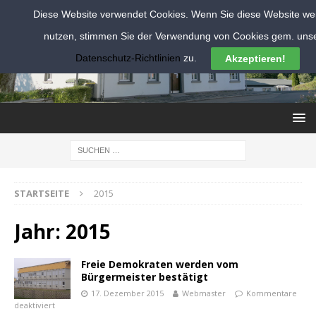
Diese Website verwendet Cookies. Wenn Sie diese Website wei
nutzen, stimmen Sie der Verwendung von Cookies gem. uns
Datenschutz-Richtlinien
zu.
Akzeptieren!
STARTSEITE
2015
Jahr:
2015
Freie Demokraten werden vom
Bürgermeister bestätigt
17. Dezember 2015
Webmaster
Kommentare
deaktiviert