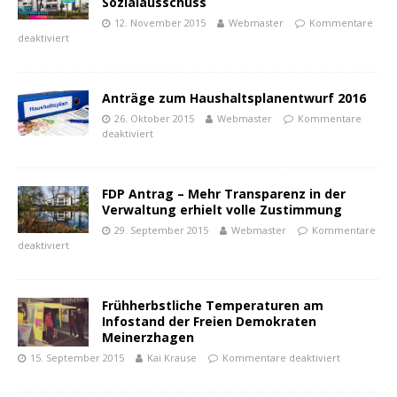
Sozialausschuss
12. November 2015
Webmaster
Kommentare
deaktiviert
Anträge zum Haushaltsplanentwurf 2016
26. Oktober 2015
Webmaster
Kommentare
deaktiviert
FDP Antrag – Mehr Transparenz in der
Verwaltung erhielt volle Zustimmung
29. September 2015
Webmaster
Kommentare
deaktiviert
Frühherbstliche Temperaturen am
Infostand der Freien Demokraten
Meinerzhagen
15. September 2015
Kai Krause
Kommentare deaktiviert