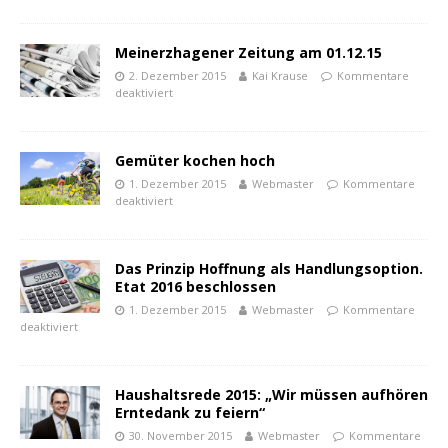
Meinerzhagener Zeitung am 01.12.15
2. Dezember 2015
Kai Krause
Kommentare
deaktiviert
Gemüter kochen hoch
1. Dezember 2015
Webmaster
Kommentare
deaktiviert
Das Prinzip Hoffnung als Handlungsoption.
Etat 2016 beschlossen
1. Dezember 2015
Webmaster
Kommentare
deaktiviert
Haushaltsrede 2015: „Wir müssen aufhören
Erntedank zu feiern“
30. November 2015
Webmaster
Kommentare