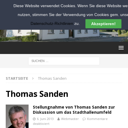
Diese Website verwendet Cookies. Wenn Sie diese Website wei
nutzen, stimmen Sie der Verwendung von Cookies gem. uns
Datenschutz-Richtlinien
zu.
Akzeptieren!
STARTSEITE
Thomas Sanden
Thomas Sanden
Stellungnahme von Thomas Sanden zur
Diskussion um das Stadthallenumfeld
6. Juni 2013
Webmaster
Kommentare
deaktiviert